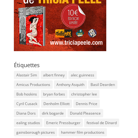
Étiquettes
Alastair Sim
albert finney
alec guinness
Amicus Productions
Anthony Asquith
Basil Dearden
Bob hoskins
bryan forbes
christopher lee
Cyril Cusack
Denholm Elliott
Dennis Price
Diana Dors
dirk bogarde
Donald Pleasence
ealing studios
Emeric Pressburger
festival de Dinard
gainsborough pictures
hammer film productions