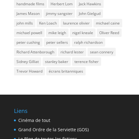
handmade films
Herbert Lom
Jack Hawkins
James Mason
jimmy sangster
John Gielgud
john mills
Ken Loach
laurence olivier
michael caine
michael powell
mike leigh
nigel kneale
Oliver Reed
peter cushing
peter sellers
ralph richardson
Richard Attenborough
richard lester
sean connery
Sidney Gilliat
stanley baker
terence fisher
Trevor Howard
écrans britanniques
Liens
Cinéma de tout
Grand Ordre de la Serviette (GOS)
Le Blog de toutes les fictions