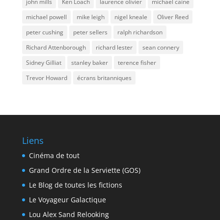
john mills
Ken Loach
laurence olivier
michael caine
michael powell
mike leigh
nigel kneale
Oliver Reed
peter cushing
peter sellers
ralph richardson
Richard Attenborough
richard lester
sean connery
Sidney Gilliat
stanley baker
terence fisher
Trevor Howard
écrans britanniques
Liens
Cinéma de tout
Grand Ordre de la Serviette (GOS)
Le Blog de toutes les fictions
Le Voyageur Galactique
Lou Alex Sand Relooking