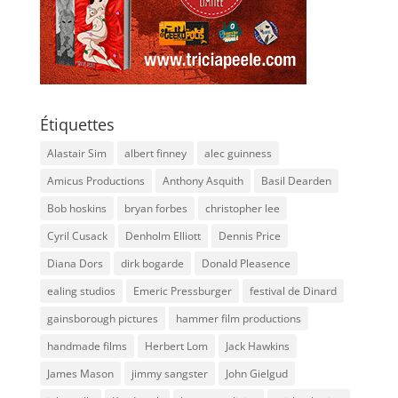
Étiquettes
Alastair Sim
albert finney
alec guinness
Amicus Productions
Anthony Asquith
Basil Dearden
Bob hoskins
bryan forbes
christopher lee
Cyril Cusack
Denholm Elliott
Dennis Price
Diana Dors
dirk bogarde
Donald Pleasence
ealing studios
Emeric Pressburger
festival de Dinard
gainsborough pictures
hammer film productions
handmade films
Herbert Lom
Jack Hawkins
James Mason
jimmy sangster
John Gielgud