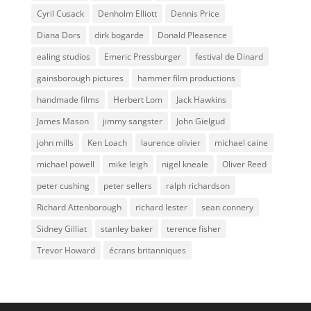
Cyril Cusack
Denholm Elliott
Dennis Price
Diana Dors
dirk bogarde
Donald Pleasence
ealing studios
Emeric Pressburger
festival de Dinard
gainsborough pictures
hammer film productions
handmade films
Herbert Lom
Jack Hawkins
James Mason
jimmy sangster
John Gielgud
john mills
Ken Loach
laurence olivier
michael caine
michael powell
mike leigh
nigel kneale
Oliver Reed
peter cushing
peter sellers
ralph richardson
Richard Attenborough
richard lester
sean connery
Sidney Gilliat
stanley baker
terence fisher
Trevor Howard
écrans britanniques