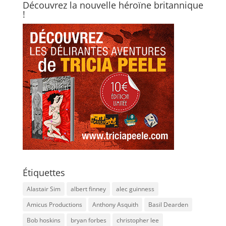
Découvrez la nouvelle héroïne britannique
!
Étiquettes
Alastair Sim
albert finney
alec guinness
Amicus Productions
Anthony Asquith
Basil Dearden
Bob hoskins
bryan forbes
christopher lee