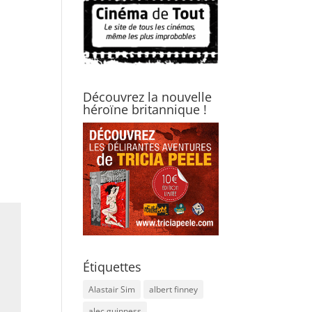
Découvrez la nouvelle
héroïne britannique !
Étiquettes
Alastair Sim
albert finney
alec guinness