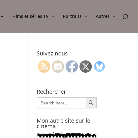
Films et séries TV
Portraits
Autres
Suivez-nous :
Rechercher
Search Button
Search
for:
Mon autre site sur le
cinéma :