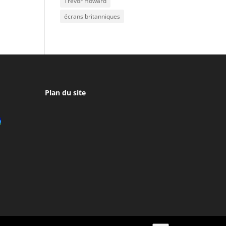
Trevor Howard
écrans britanniques
Plan du site