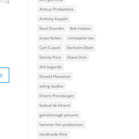
Amicus Productions
Anthony Asquith
Basil Dearden
Bob hoskins
bryan forbes
christopher lee
Cyril Cusack
Denholm Elliott
Dennis Price
Diana Dors
dirk bogarde
Donald Pleasence
ealing studios
Emeric Pressburger
festival de Dinard
gainsborough pictures
hammer film productions
handmade films