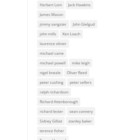
Herbert Lom
Jack Hawkins
James Mason
jimmy sangster
John Gielgud
john mills
Ken Loach
laurence olivier
michael caine
michael powell
mike leigh
nigel kneale
Oliver Reed
peter cushing
peter sellers
ralph richardson
Richard Attenborough
richard lester
sean connery
Sidney Gilliat
stanley baker
terence fisher