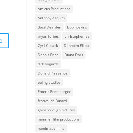
Amicus Productions
Anthony Asquith
Basil Dearden
Bob hoskins
bryan forbes
christopher lee
Cyril Cusack
Denholm Elliott
Dennis Price
Diana Dors
dirk bogarde
Donald Pleasence
ealing studios
Emeric Pressburger
festival de Dinard
gainsborough pictures
hammer film productions
handmade films