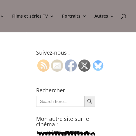
Films et séries TV
Portraits
Autres
Suivez-nous :
Rechercher
Search Button
Search
for:
Mon autre site sur le
cinéma :