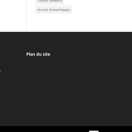
Trevor Howard
écrans britanniques
Plan du site