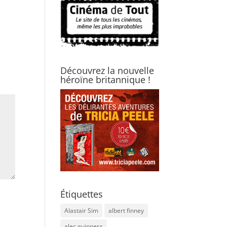
Découvrez la nouvelle
héroïne britannique !
Étiquettes
Alastair Sim
albert finney
alec guinness