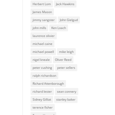
Herbert Lom
Jack Hawkins
James Mason
jimmy sangster
John Gielgud
john mills
Ken Loach
laurence olivier
michael caine
michael powell
mike leigh
nigel kneale
Oliver Reed
peter cushing
peter sellers
ralph richardson
Richard Attenborough
richard lester
sean connery
Sidney Gilliat
stanley baker
terence fisher