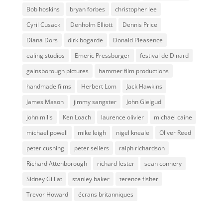
Bob hoskins
bryan forbes
christopher lee
Cyril Cusack
Denholm Elliott
Dennis Price
Diana Dors
dirk bogarde
Donald Pleasence
ealing studios
Emeric Pressburger
festival de Dinard
gainsborough pictures
hammer film productions
handmade films
Herbert Lom
Jack Hawkins
James Mason
jimmy sangster
John Gielgud
john mills
Ken Loach
laurence olivier
michael caine
michael powell
mike leigh
nigel kneale
Oliver Reed
peter cushing
peter sellers
ralph richardson
Richard Attenborough
richard lester
sean connery
Sidney Gilliat
stanley baker
terence fisher
Trevor Howard
écrans britanniques