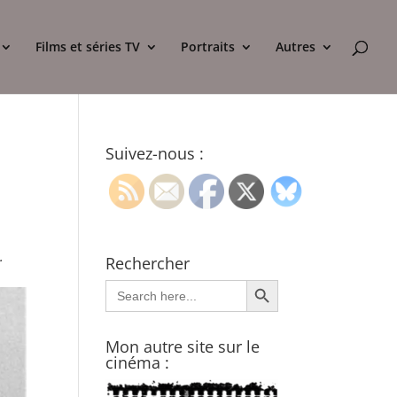
Films et séries TV
Portraits
Autres
Suivez-nous :
.
Rechercher
Search Button
Search
for:
Mon autre site sur le
cinéma :