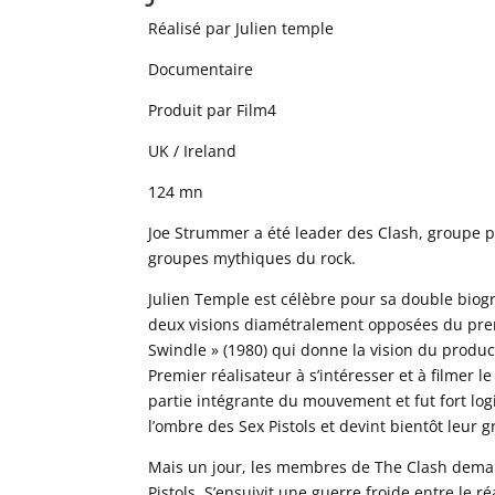
Réalisé par Julien temple
Documentaire
Produit par Film4
UK / Ireland
124 mn
Joe Strummer a été leader des Clash, groupe p
groupes mythiques du rock.
Julien Temple est célèbre pour sa double biogra
deux visions diamétralement opposées du premie
Swindle » (1980) qui donne la vision du produc
Premier réalisateur à s’intéresser et à filmer 
partie intégrante du mouvement et fut fort lo
l’ombre des Sex Pistols et devint bientôt leur g
Mais un jour, les membres de The Clash deman
Pistols. S’ensuivit une guerre froide entre le 