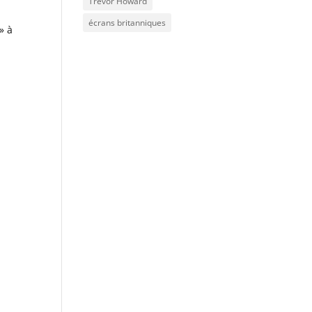
Trevor Howard
écrans britanniques
» à