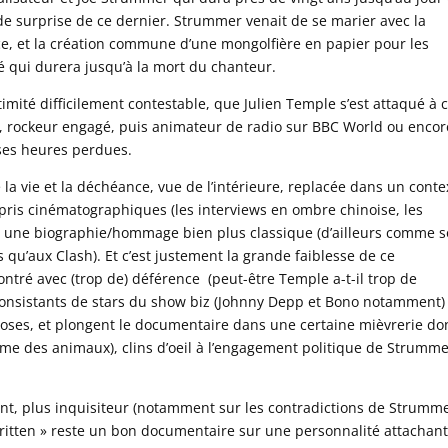
 surprise de ce dernier. Strummer venait de se marier avec la
e, et la création commune d’une mongolfière en papier pour les
ié qui durera jusqu’à la mort du chanteur.
imité difficilement contestable, que Julien Temple s’est attaqué à c
k, rockeur engagé, puis animateur de radio sur BBC World ou encor
ses heures perdues.
re la vie et la déchéance, vue de l’intérieure, replacée dans un conte
s pris cinématographiques (les interviews en ombre chinoise, les
e à une biographie/hommage bien plus classique (d’ailleurs comme 
s qu’aux Clash). Et c’est justement la grande faiblesse de ce
ntré avec (trop de) déférence (peut-être Temple a-t-il trop de
nconsistants de stars du show biz (Johnny Depp et Bono notamment)
choses, et plongent le documentaire dans une certaine mièvrerie do
erme des animaux), clins d’oeil à l’engagement politique de Strumme
t, plus inquisiteur (notamment sur les contradictions de Strumme
itten » reste un bon documentaire sur une personnalité attachant