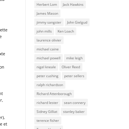
Herbert Lom
Jack Hawkins
James Mason
jimmy sangster
John Gielgud
ette
john mills
Ken Loach
e
laurence olivier
michael caine
xte
michael powell
mike leigh
son
nigel kneale
Oliver Reed
peter cushing
peter sellers
ralph richardson
nt
Richard Attenborough
r,
richard lester
sean connery
Sidney Gilliat
stanley baker
r),
terence fisher
e et