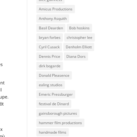
Amicus Productions
Anthony Asquith
Basil Dearden
Bob hoskins
bryan forbes
christopher lee
Cyril Cusack
Denholm Elliott
Dennis Price
Diana Dors
es
dirk bogarde
Donald Pleasence
ant
ealing studios
l
Emeric Pressburger
oupe.
ôt
festival de Dinard
gainsborough pictures
hammer film productions
ex
handmade films
 où