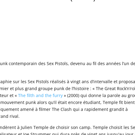
unk contemporain des Sex Pistols, devenu au fil des années l’un d
phie sur les Sex Pistols réalisés à vingt ans d’intervalle et propos
r et plus grand groupe punk de l’histoire : « The Great Rock’n’rol
teur et «
The filth and the furry
» (2000) qui donne la parole au gr
le mouvement punk alors qu’il était encore étudiant, Temple fit bient
giquement amené à filmer The Clash qui a rapidement grandit à
rand rival.
dèrent à Julien Temple de choisir son camp. Temple choisit les S
réalisateur et Joe Strummer qui dura près de vingt ans jusqu’au jour