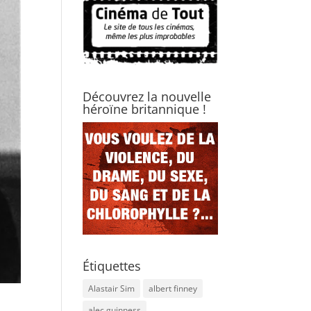
Découvrez la nouvelle
héroïne britannique !
Étiquettes
Alastair Sim
albert finney
alec guinness