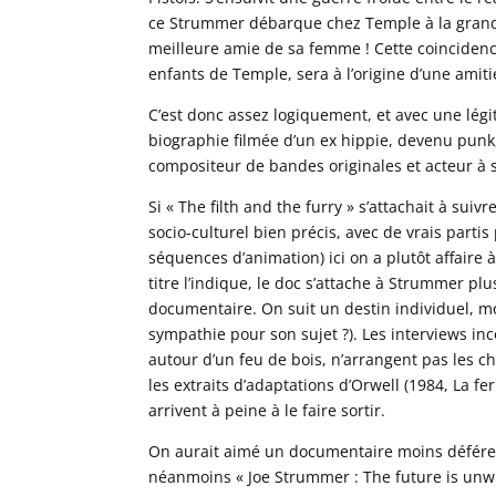
ce Strummer débarque chez Temple à la grande
meilleure amie de sa femme ! Cette coincidenc
enfants de Temple, sera à l’origine d’une amit
C’est donc assez logiquement, et avec une légit
biographie filmée d’un ex hippie, devenu pun
compositeur de bandes originales et acteur à 
Si « The filth and the furry » s’attachait à suiv
socio-culturel bien précis, avec de vrais parti
séquences d’animation) ici on a plutôt affair
titre l’indique, le doc s’attache à Strummer plu
documentaire. On suit un destin individuel, mo
sympathie pour son sujet ?). Les interviews i
autour d’un feu de bois, n’arrangent pas les 
les extraits d’adaptations d’Orwell (1984, La f
arrivent à peine à le faire sortir.
On aurait aimé un documentaire moins déféren
néanmoins « Joe Strummer : The future is unwr