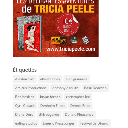
Étiquettes
Alastair Sim
albert finney
alec guinness
Amicus Productions
Anthony Asquith
Basil Dearden
Bob hoskins
bryan forbes
christopher lee
Cyril Cusack
Denholm Elliott
Dennis Price
Diana Dors
dirk bogarde
Donald Pleasence
ealing studios
Emeric Pressburger
festival de Dinard