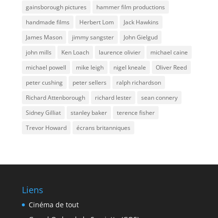
gainsborough pictures
hammer film productions
handmade films
Herbert Lom
Jack Hawkins
James Mason
jimmy sangster
John Gielgud
john mills
Ken Loach
laurence olivier
michael caine
michael powell
mike leigh
nigel kneale
Oliver Reed
peter cushing
peter sellers
ralph richardson
Richard Attenborough
richard lester
sean connery
Sidney Gilliat
stanley baker
terence fisher
Trevor Howard
écrans britanniques
Liens
Cinéma de tout