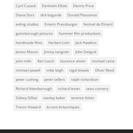
Cyril Cusack
Denholm Elliott
Dennis Price
Diana Dors
dirk bogarde
Donald Pleasence
ealing studios
Emeric Pressburger
festival de Dinard
gainsborough pictures
hammer film productions
handmade films
Herbert Lom
Jack Hawkins
James Mason
jimmy sangster
John Gielgud
john mills
Ken Loach
laurence olivier
michael caine
michael powell
mike leigh
nigel kneale
Oliver Reed
peter cushing
peter sellers
ralph richardson
Richard Attenborough
richard lester
sean connery
Sidney Gilliat
stanley baker
terence fisher
Trevor Howard
écrans britanniques