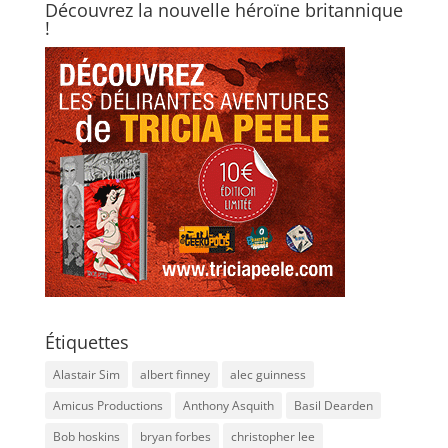
Découvrez la nouvelle héroïne britannique
!
Étiquettes
Alastair Sim
albert finney
alec guinness
Amicus Productions
Anthony Asquith
Basil Dearden
Bob hoskins
bryan forbes
christopher lee