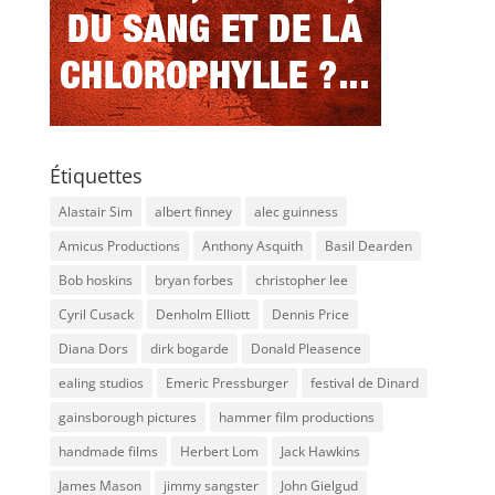
Étiquettes
Alastair Sim
albert finney
alec guinness
Amicus Productions
Anthony Asquith
Basil Dearden
Bob hoskins
bryan forbes
christopher lee
Cyril Cusack
Denholm Elliott
Dennis Price
Diana Dors
dirk bogarde
Donald Pleasence
ealing studios
Emeric Pressburger
festival de Dinard
gainsborough pictures
hammer film productions
handmade films
Herbert Lom
Jack Hawkins
James Mason
jimmy sangster
John Gielgud