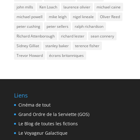
john mills
Ken Loach
laurence olivier
michael caine
michael powell
mike leigh
nigel kneale
Oliver Reed
peter cushing
peter sellers
ralph richardson
Richard Attenborough
richard lester
sean connery
Sidney Gilliat
stanley baker
terence fisher
Trevor Howard
écrans britanniques
Liens
Cinéma de tout
Grand Ordre de la Serviette (GOS)
Le Blog de toutes les fictions
Le Voyageur Galactique