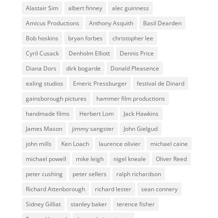
Alastair Sim
albert finney
alec guinness
Amicus Productions
Anthony Asquith
Basil Dearden
Bob hoskins
bryan forbes
christopher lee
Cyril Cusack
Denholm Elliott
Dennis Price
Diana Dors
dirk bogarde
Donald Pleasence
ealing studios
Emeric Pressburger
festival de Dinard
gainsborough pictures
hammer film productions
handmade films
Herbert Lom
Jack Hawkins
James Mason
jimmy sangster
John Gielgud
john mills
Ken Loach
laurence olivier
michael caine
michael powell
mike leigh
nigel kneale
Oliver Reed
peter cushing
peter sellers
ralph richardson
Richard Attenborough
richard lester
sean connery
Sidney Gilliat
stanley baker
terence fisher