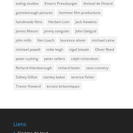
ealing studios
Emeric Pressburger
festival de Dinard
gainsborough pictures
hammer film productions
handmade films
Herbert Lom
Jack Hawkins
James Mason
jimmy sangster
John Gielgud
john mills
Ken Loach
laurence olivier
michael caine
michael powell
mike leigh
nigel kneale
Oliver Reed
peter cushing
peter sellers
ralph richardson
Richard Attenborough
richard lester
sean connery
Sidney Gilliat
stanley baker
terence fisher
Trevor Howard
écrans britanniques
Liens