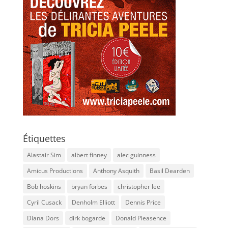
Étiquettes
Alastair Sim
albert finney
alec guinness
Amicus Productions
Anthony Asquith
Basil Dearden
Bob hoskins
bryan forbes
christopher lee
Cyril Cusack
Denholm Elliott
Dennis Price
Diana Dors
dirk bogarde
Donald Pleasence