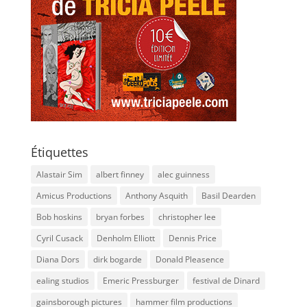
Étiquettes
Alastair Sim
albert finney
alec guinness
Amicus Productions
Anthony Asquith
Basil Dearden
Bob hoskins
bryan forbes
christopher lee
Cyril Cusack
Denholm Elliott
Dennis Price
Diana Dors
dirk bogarde
Donald Pleasence
ealing studios
Emeric Pressburger
festival de Dinard
gainsborough pictures
hammer film productions