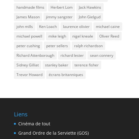
handmade films
Herbert Lom
Jack Hawkins
James Mason
jimmy sangster
John Gielgud
john mills
Ken Loach
laurence olivier
michael caine
michael powell
mike leigh
nigel kneale
Oliver Reed
peter cushing
peter sellers
ralph richardson
Richard Attenborough
richard lester
sean connery
Sidney Gilliat
stanley baker
terence fisher
Trevor Howard
écrans britanniques
Liens
Cinéma de tout
Grand Ordre de la Serviette (GOS)