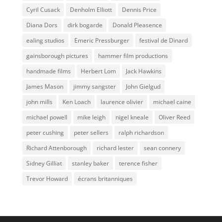
Cyril Cusack
Denholm Elliott
Dennis Price
Diana Dors
dirk bogarde
Donald Pleasence
ealing studios
Emeric Pressburger
festival de Dinard
gainsborough pictures
hammer film productions
handmade films
Herbert Lom
Jack Hawkins
James Mason
jimmy sangster
John Gielgud
john mills
Ken Loach
laurence olivier
michael caine
michael powell
mike leigh
nigel kneale
Oliver Reed
peter cushing
peter sellers
ralph richardson
Richard Attenborough
richard lester
sean connery
Sidney Gilliat
stanley baker
terence fisher
Trevor Howard
écrans britanniques