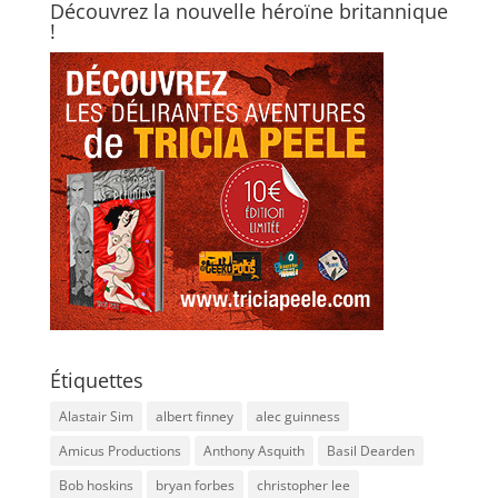
Découvrez la nouvelle héroïne britannique
!
Étiquettes
Alastair Sim
albert finney
alec guinness
Amicus Productions
Anthony Asquith
Basil Dearden
Bob hoskins
bryan forbes
christopher lee