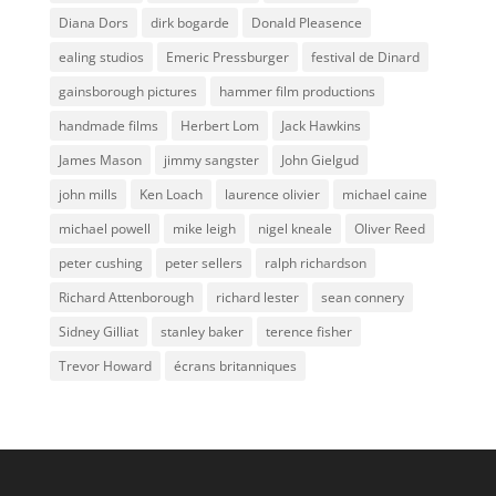
Diana Dors
dirk bogarde
Donald Pleasence
ealing studios
Emeric Pressburger
festival de Dinard
gainsborough pictures
hammer film productions
handmade films
Herbert Lom
Jack Hawkins
James Mason
jimmy sangster
John Gielgud
john mills
Ken Loach
laurence olivier
michael caine
michael powell
mike leigh
nigel kneale
Oliver Reed
peter cushing
peter sellers
ralph richardson
Richard Attenborough
richard lester
sean connery
Sidney Gilliat
stanley baker
terence fisher
Trevor Howard
écrans britanniques