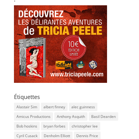
Étiquettes
Alastair Sim
albert finney
alec guinness
Amicus Productions
Anthony Asquith
Basil Dearden
Bob hoskins
bryan forbes
christopher lee
Cyril Cusack
Denholm Elliott
Dennis Price