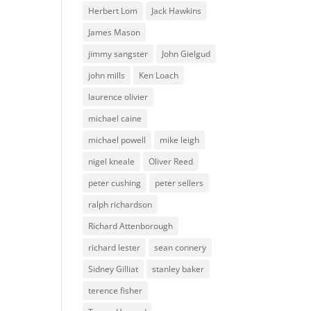
Herbert Lom
Jack Hawkins
James Mason
jimmy sangster
John Gielgud
john mills
Ken Loach
laurence olivier
michael caine
michael powell
mike leigh
nigel kneale
Oliver Reed
peter cushing
peter sellers
ralph richardson
Richard Attenborough
richard lester
sean connery
Sidney Gilliat
stanley baker
terence fisher