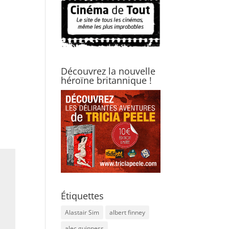
Découvrez la nouvelle
héroïne britannique !
Étiquettes
Alastair Sim
albert finney
alec guinness