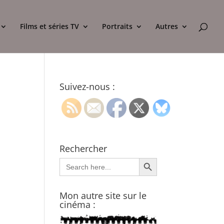
Films et séries TV
Portraits
Autres
Suivez-nous :
Rechercher
Search Button
Search
for:
Mon autre site sur le
cinéma :