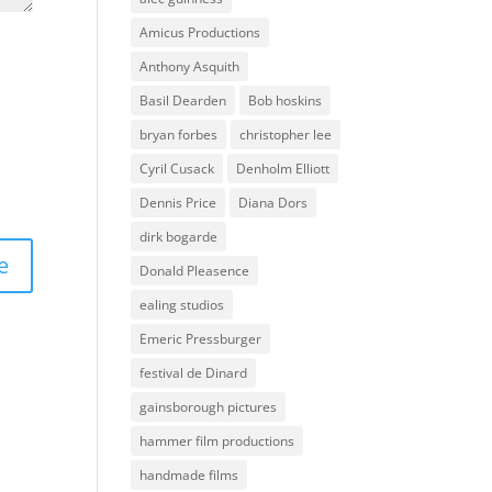
Amicus Productions
Anthony Asquith
Basil Dearden
Bob hoskins
bryan forbes
christopher lee
Cyril Cusack
Denholm Elliott
Dennis Price
Diana Dors
dirk bogarde
Donald Pleasence
ealing studios
Emeric Pressburger
festival de Dinard
gainsborough pictures
hammer film productions
handmade films