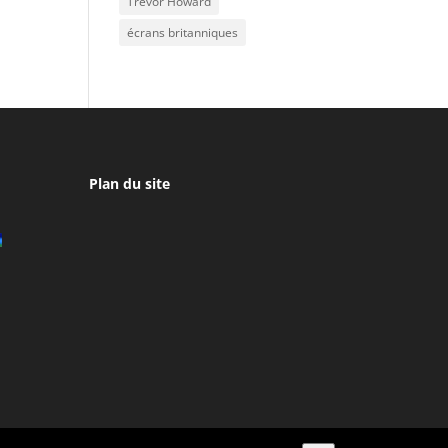
Trevor Howard
écrans britanniques
Plan du site