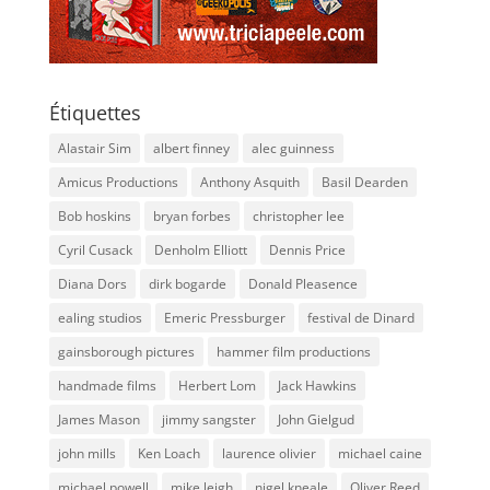
Étiquettes
Alastair Sim
albert finney
alec guinness
Amicus Productions
Anthony Asquith
Basil Dearden
Bob hoskins
bryan forbes
christopher lee
Cyril Cusack
Denholm Elliott
Dennis Price
Diana Dors
dirk bogarde
Donald Pleasence
ealing studios
Emeric Pressburger
festival de Dinard
gainsborough pictures
hammer film productions
handmade films
Herbert Lom
Jack Hawkins
James Mason
jimmy sangster
John Gielgud
john mills
Ken Loach
laurence olivier
michael caine
michael powell
mike leigh
nigel kneale
Oliver Reed