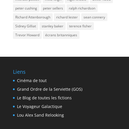
peter cushing
peter sellers
ralph richardson
Richard Attenborough
richard lester
sean connery
Sidney Gilliat
stanley baker
terence fisher
Trevor Howard
écrans britanniques
Liens
Cinéma de tout
Grand Ordre de la Serviette (GOS)
Le Blog de toutes les fictions
Le Voyageur Galactique
Lou Alex Sand Relooking