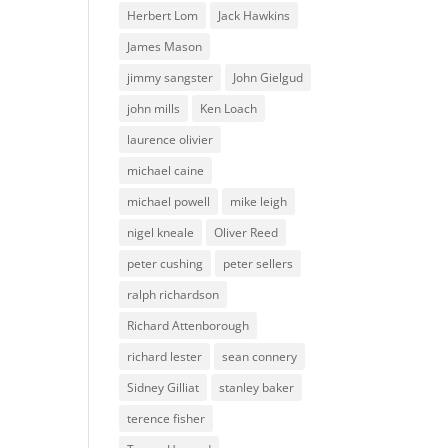
Herbert Lom
Jack Hawkins
James Mason
jimmy sangster
John Gielgud
john mills
Ken Loach
laurence olivier
michael caine
michael powell
mike leigh
nigel kneale
Oliver Reed
peter cushing
peter sellers
ralph richardson
Richard Attenborough
richard lester
sean connery
Sidney Gilliat
stanley baker
terence fisher