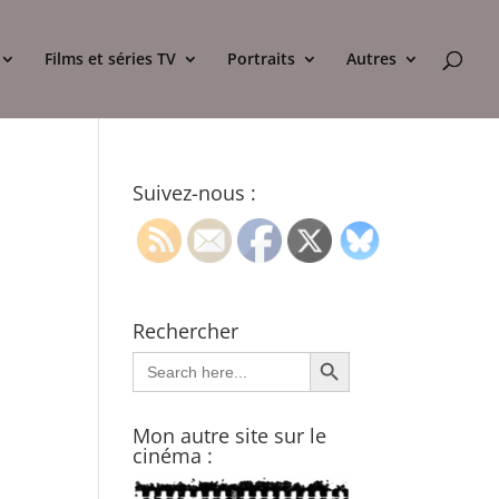
Films et séries TV
Portraits
Autres
Suivez-nous :
Rechercher
Search Button
Search
for:
Mon autre site sur le
cinéma :