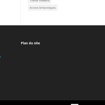
Trevor Howard
écrans britanniques
Plan du site