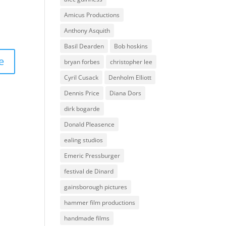
Amicus Productions
Anthony Asquith
Basil Dearden
Bob hoskins
bryan forbes
christopher lee
Cyril Cusack
Denholm Elliott
Dennis Price
Diana Dors
dirk bogarde
Donald Pleasence
ealing studios
Emeric Pressburger
festival de Dinard
gainsborough pictures
hammer film productions
handmade films