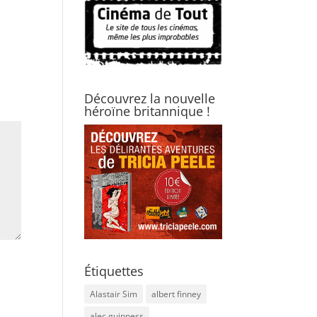
Découvrez la nouvelle
héroïne britannique !
Étiquettes
Alastair Sim
albert finney
alec guinness