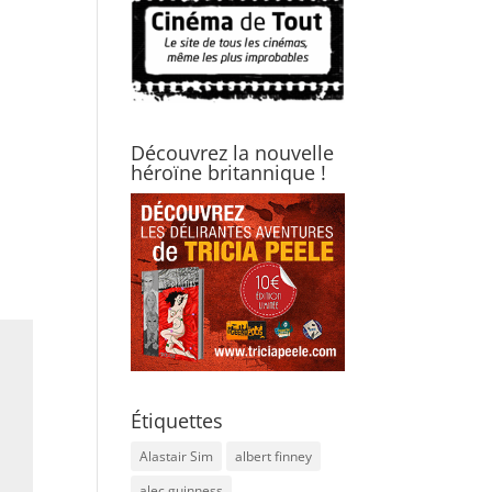
Découvrez la nouvelle
héroïne britannique !
Étiquettes
Alastair Sim
albert finney
alec guinness