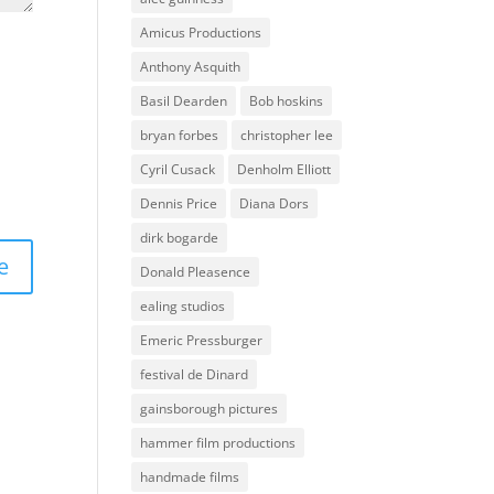
Amicus Productions
Anthony Asquith
Basil Dearden
Bob hoskins
bryan forbes
christopher lee
Cyril Cusack
Denholm Elliott
Dennis Price
Diana Dors
dirk bogarde
Donald Pleasence
ealing studios
Emeric Pressburger
festival de Dinard
gainsborough pictures
hammer film productions
handmade films