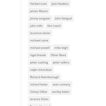
Herbert Lom
Jack Hawkins
James Mason
jimmy sangster
John Gielgud
john mills
Ken Loach
laurence olivier
michael caine
michael powell
mike leigh
nigel kneale
Oliver Reed
peter cushing
peter sellers
ralph richardson
Richard Attenborough
richard lester
sean connery
Sidney Gilliat
stanley baker
terence fisher