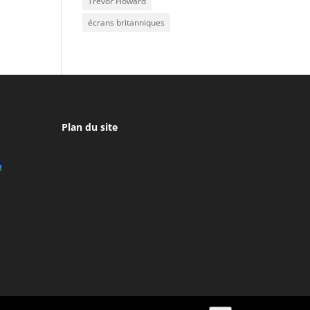
Trevor Howard
écrans britanniques
Plan du site