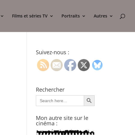
Films et séries TV
Portraits
Autres
Suivez-nous :
Rechercher
Search Button
Search
for:
Mon autre site sur le
cinéma :