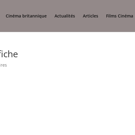
Cinéma britannique
Actualités
Articles
Films Cinéma
fiche
ires