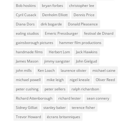
Bob hoskins
bryan forbes
christopher lee
Cyril Cusack
Denholm Elliott
Dennis Price
Diana Dors
dirk bogarde
Donald Pleasence
ealing studios
Emeric Pressburger
festival de Dinard
gainsborough pictures
hammer film productions
handmade films
Herbert Lom
Jack Hawkins
James Mason
jimmy sangster
John Gielgud
john mills
Ken Loach
laurence olivier
michael caine
michael powell
mike leigh
nigel kneale
Oliver Reed
peter cushing
peter sellers
ralph richardson
Richard Attenborough
richard lester
sean connery
Sidney Gilliat
stanley baker
terence fisher
Trevor Howard
écrans britanniques