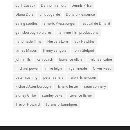
Cyril Cusack
Denholm Elliott
Dennis Price
Diana Dors
dirk bogarde
Donald Pleasence
ealing studios
Emeric Pressburger
festival de Dinard
gainsborough pictures
hammer film productions
handmade films
Herbert Lom
Jack Hawkins
James Mason
jimmy sangster
John Gielgud
john mills
Ken Loach
laurence olivier
michael caine
michael powell
mike leigh
nigel kneale
Oliver Reed
peter cushing
peter sellers
ralph richardson
Richard Attenborough
richard lester
sean connery
Sidney Gilliat
stanley baker
terence fisher
Trevor Howard
écrans britanniques