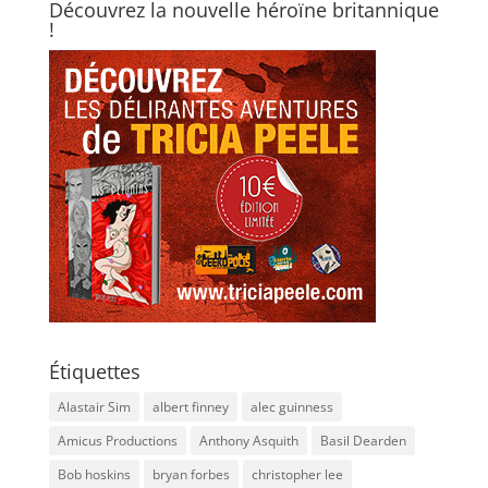
Découvrez la nouvelle héroïne britannique
!
Étiquettes
Alastair Sim
albert finney
alec guinness
Amicus Productions
Anthony Asquith
Basil Dearden
Bob hoskins
bryan forbes
christopher lee