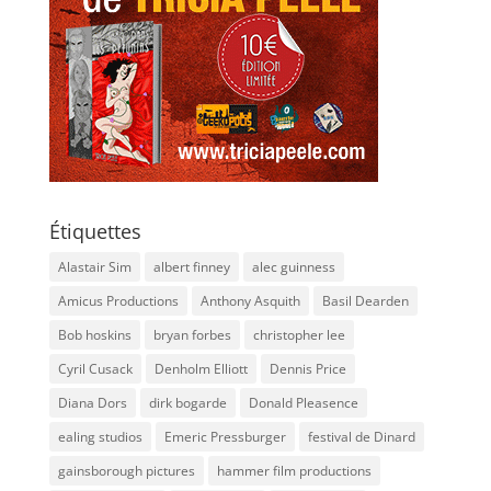
Étiquettes
Alastair Sim
albert finney
alec guinness
Amicus Productions
Anthony Asquith
Basil Dearden
Bob hoskins
bryan forbes
christopher lee
Cyril Cusack
Denholm Elliott
Dennis Price
Diana Dors
dirk bogarde
Donald Pleasence
ealing studios
Emeric Pressburger
festival de Dinard
gainsborough pictures
hammer film productions