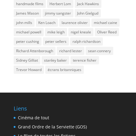
handmade films
Herbert Lom
Jack Hawkins
James Mason
jimmy sangster
John Gielgud
john mills
Ken Loach
laurence olivier
michael caine
michael powell
mike leigh
nigel kneale
Oliver Reed
peter cushing
peter sellers
ralph richardson
Richard Attenborough
richard lester
sean connery
Sidney Gilliat
stanley baker
terence fisher
Trevor Howard
écrans britanniques
Liens
Cinéma de tout
Grand Ordre de la Serviette (GOS)
Le Blog de toutes les fictions