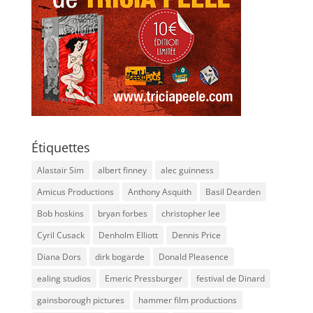
Étiquettes
Alastair Sim
albert finney
alec guinness
Amicus Productions
Anthony Asquith
Basil Dearden
Bob hoskins
bryan forbes
christopher lee
Cyril Cusack
Denholm Elliott
Dennis Price
Diana Dors
dirk bogarde
Donald Pleasence
ealing studios
Emeric Pressburger
festival de Dinard
gainsborough pictures
hammer film productions