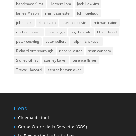
handmade films
Herbert Lom
Jack Hawkins
James Mason
jimmy sangster
John Gielgud
john mills
Ken Loach
laurence olivier
michael caine
michael powell
mike leigh
nigel kneale
Oliver Reed
peter cushing
peter sellers
ralph richardson
Richard Attenborough
richard lester
sean connery
Sidney Gilliat
stanley baker
terence fisher
Trevor Howard
écrans britanniques
Liens
Cinéma de tout
Grand Ordre de la Serviette (GOS)
Le Blog de toutes les fictions