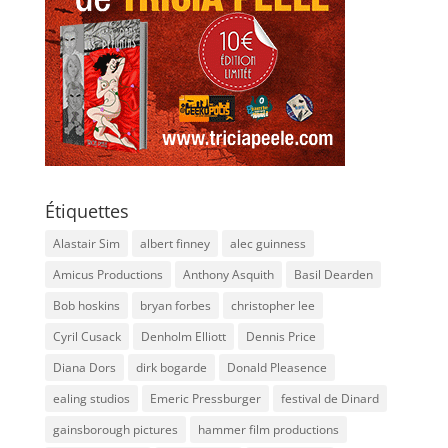
Étiquettes
Alastair Sim
albert finney
alec guinness
Amicus Productions
Anthony Asquith
Basil Dearden
Bob hoskins
bryan forbes
christopher lee
Cyril Cusack
Denholm Elliott
Dennis Price
Diana Dors
dirk bogarde
Donald Pleasence
ealing studios
Emeric Pressburger
festival de Dinard
gainsborough pictures
hammer film productions