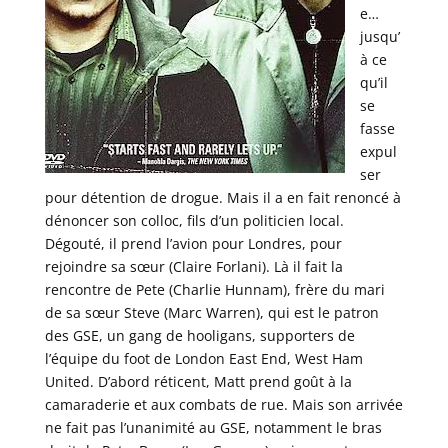
e…
jusqu’
à ce
qu’il
se
fasse
expul
ser
pour détention de drogue. Mais il a en fait renoncé à
dénoncer son colloc, fils d’un politicien local.
Dégouté, il prend l’avion pour Londres, pour
rejoindre sa sœur (Claire Forlani). Là il fait la
rencontre de Pete (Charlie Hunnam), frère du mari
de sa sœur Steve (Marc Warren), qui est le patron
des GSE, un gang de hooligans, supporters de
l’équipe du foot de London East End, West Ham
United. D’abord réticent, Matt prend goût à la
camaraderie et aux combats de rue. Mais son arrivée
ne fait pas l’unanimité au GSE, notamment le bras