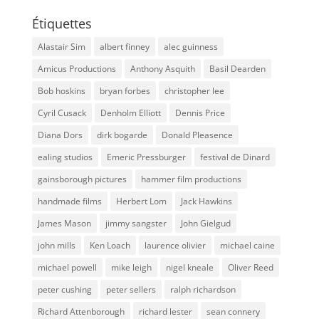
Étiquettes
Alastair Sim
albert finney
alec guinness
Amicus Productions
Anthony Asquith
Basil Dearden
Bob hoskins
bryan forbes
christopher lee
Cyril Cusack
Denholm Elliott
Dennis Price
Diana Dors
dirk bogarde
Donald Pleasence
ealing studios
Emeric Pressburger
festival de Dinard
gainsborough pictures
hammer film productions
handmade films
Herbert Lom
Jack Hawkins
James Mason
jimmy sangster
John Gielgud
john mills
Ken Loach
laurence olivier
michael caine
michael powell
mike leigh
nigel kneale
Oliver Reed
peter cushing
peter sellers
ralph richardson
Richard Attenborough
richard lester
sean connery