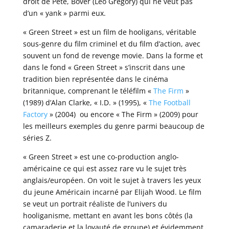
droit de Pete, Bover (Leo Gregory) qui ne veut pas
d’un « yank » parmi eux.
« Green Street » est un film de hooligans, véritable
sous-genre du film criminel et du film d’action, avec
souvent un fond de revenge movie. Dans la forme et
dans le fond « Green Street » s’inscrit dans une
tradition bien représentée dans le cinéma
britannique, comprenant le téléfilm «
The Firm
»
(1989) d’Alan Clarke, « I.D. » (1995), «
The Football
Factory
» (2004) ou encore « The Firm » (2009) pour
les meilleurs exemples du genre parmi beaucoup de
séries Z.
« Green Street » est une co-production anglo-
américaine ce qui est assez rare vu le sujet très
anglais/européen. On voit le sujet à travers les yeux
du jeune Américain incarné par Elijah Wood. Le film
se veut un portrait réaliste de l’univers du
hooliganisme, mettant en avant les bons côtés (la
camaraderie et la loyauté de groupe) et évidemment