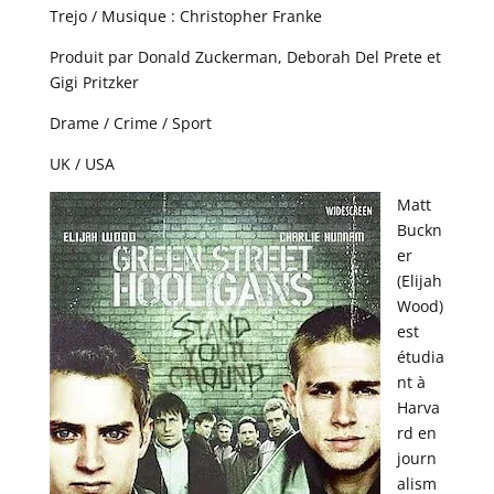
Trejo / Musique : Christopher Franke
Produit par Donald Zuckerman, Deborah Del Prete et
Gigi Pritzker
Drame / Crime / Sport
UK / USA
Matt
Buckn
er
(Elijah
Wood)
est
étudia
nt à
Harva
rd en
journ
alism