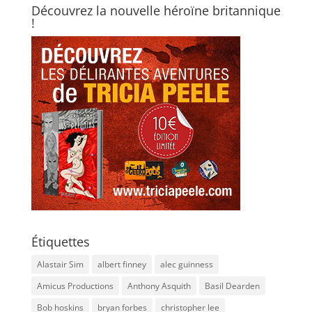
Découvrez la nouvelle héroïne britannique
!
Étiquettes
Alastair Sim
albert finney
alec guinness
Amicus Productions
Anthony Asquith
Basil Dearden
Bob hoskins
bryan forbes
christopher lee