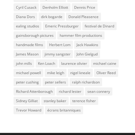
Cyril Cusack
Denholm Elliott
Dennis Price
Diana Dors
dirk bogarde
Donald Pleasence
ealing studios
Emeric Pressburger
festival de Dinard
gainsborough pictures
hammer film productions
handmade films
Herbert Lom
Jack Hawkins
James Mason
jimmy sangster
John Gielgud
john mills
Ken Loach
laurence olivier
michael caine
michael powell
mike leigh
nigel kneale
Oliver Reed
peter cushing
peter sellers
ralph richardson
Richard Attenborough
richard lester
sean connery
Sidney Gilliat
stanley baker
terence fisher
Trevor Howard
écrans britanniques