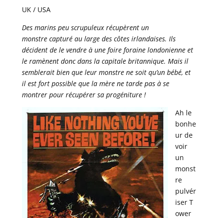
UK / USA
Des marins peu scrupuleux récupèrent un
monstre capturé au large des côtes irlandaises. Ils
décident de le vendre à une foire foraine londonienne et
le ramènent donc dans la capitale britannique. Mais il
semblerait bien que leur monstre ne soit qu’un bébé, et
il est fort possible que la mère ne tarde pas à se
montrer pour récupérer sa progéniture !
Ah le
bonhe
ur de
voir
un
monst
re
pulvér
iser T
ower