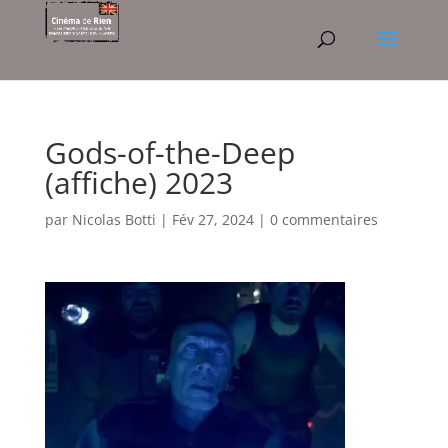
Gods-of-the-Deep
(affiche) 2023
par
Nicolas Botti
|
Fév 27, 2024
|
0 commentaires