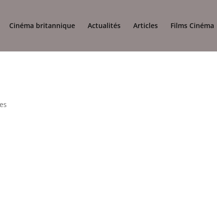
Cinéma britannique
Actualités
Articles
Films Cinéma
es