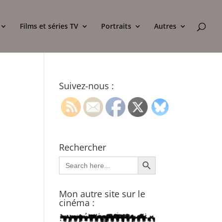
Films et séries TV
Portraits
Autres
Suivez-nous :
Rechercher
Search Button
Search
for:
Mon autre site sur le
cinéma :