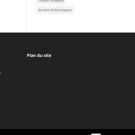
Trevor Howard
écrans britanniques
Plan du site