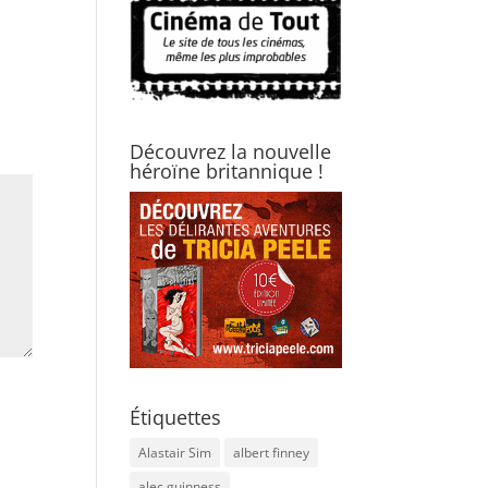
Découvrez la nouvelle
héroïne britannique !
Étiquettes
Alastair Sim
albert finney
alec guinness