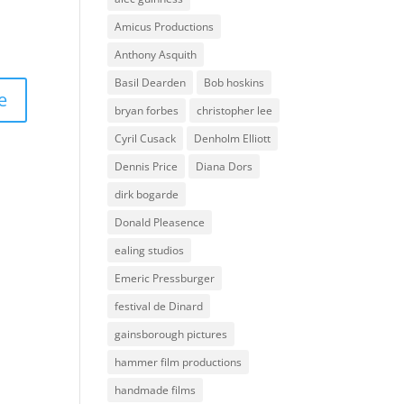
Amicus Productions
Anthony Asquith
Basil Dearden
Bob hoskins
bryan forbes
christopher lee
Cyril Cusack
Denholm Elliott
Dennis Price
Diana Dors
dirk bogarde
Donald Pleasence
ealing studios
Emeric Pressburger
festival de Dinard
gainsborough pictures
hammer film productions
handmade films