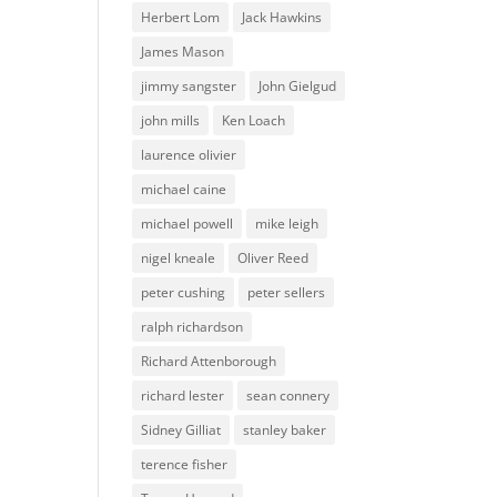
Herbert Lom
Jack Hawkins
James Mason
jimmy sangster
John Gielgud
john mills
Ken Loach
laurence olivier
michael caine
michael powell
mike leigh
nigel kneale
Oliver Reed
peter cushing
peter sellers
ralph richardson
Richard Attenborough
richard lester
sean connery
Sidney Gilliat
stanley baker
terence fisher