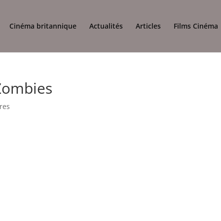
Cinéma britannique
Actualités
Articles
Films Cinéma
Zombies
res