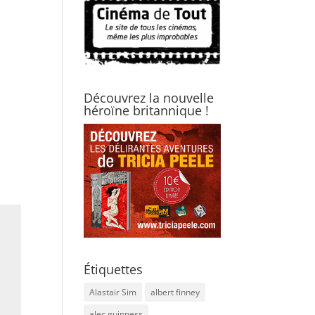
Découvrez la nouvelle
héroïne britannique !
Étiquettes
Alastair Sim
albert finney
alec guinness