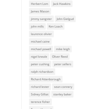
Herbert Lom
Jack Hawkins
James Mason
jimmy sangster
John Gielgud
john mills
Ken Loach
laurence olivier
michael caine
michael powell
mike leigh
nigel kneale
Oliver Reed
peter cushing
peter sellers
ralph richardson
Richard Attenborough
richard lester
sean connery
Sidney Gilliat
stanley baker
terence fisher