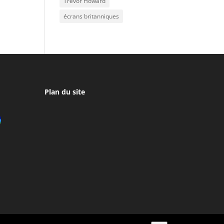
Trevor Howard
écrans britanniques
Plan du site