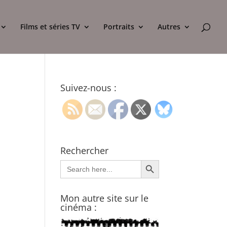
Films et séries TV
Portraits
Autres
Suivez-nous :
Rechercher
Search Button
Search
for:
Mon autre site sur le
cinéma :