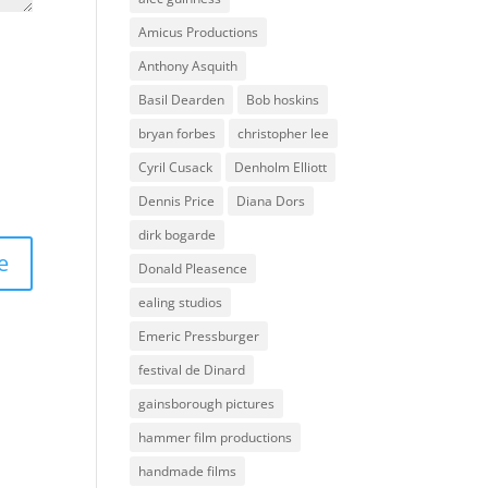
Amicus Productions
Anthony Asquith
Basil Dearden
Bob hoskins
bryan forbes
christopher lee
Cyril Cusack
Denholm Elliott
Dennis Price
Diana Dors
dirk bogarde
Donald Pleasence
ealing studios
Emeric Pressburger
festival de Dinard
gainsborough pictures
hammer film productions
handmade films