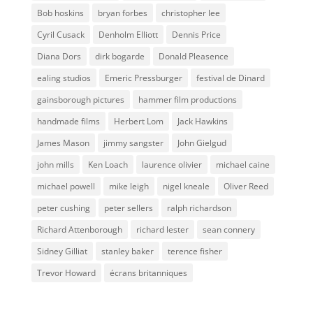
Bob hoskins
bryan forbes
christopher lee
Cyril Cusack
Denholm Elliott
Dennis Price
Diana Dors
dirk bogarde
Donald Pleasence
ealing studios
Emeric Pressburger
festival de Dinard
gainsborough pictures
hammer film productions
handmade films
Herbert Lom
Jack Hawkins
James Mason
jimmy sangster
John Gielgud
john mills
Ken Loach
laurence olivier
michael caine
michael powell
mike leigh
nigel kneale
Oliver Reed
peter cushing
peter sellers
ralph richardson
Richard Attenborough
richard lester
sean connery
Sidney Gilliat
stanley baker
terence fisher
Trevor Howard
écrans britanniques