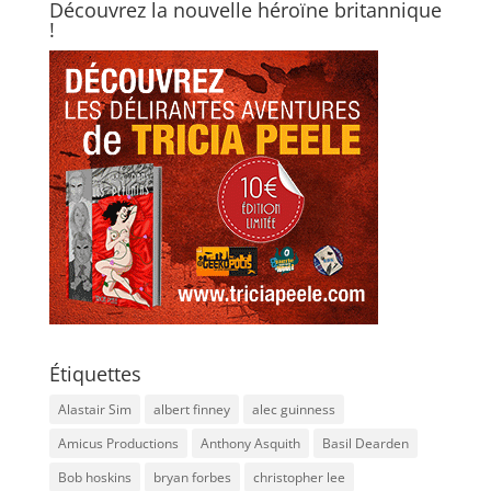
Découvrez la nouvelle héroïne britannique
!
Étiquettes
Alastair Sim
albert finney
alec guinness
Amicus Productions
Anthony Asquith
Basil Dearden
Bob hoskins
bryan forbes
christopher lee