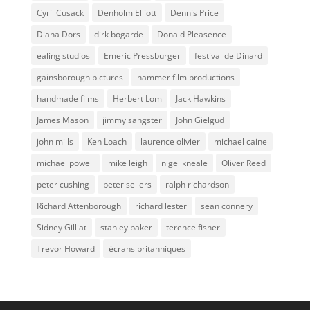
Cyril Cusack
Denholm Elliott
Dennis Price
Diana Dors
dirk bogarde
Donald Pleasence
ealing studios
Emeric Pressburger
festival de Dinard
gainsborough pictures
hammer film productions
handmade films
Herbert Lom
Jack Hawkins
James Mason
jimmy sangster
John Gielgud
john mills
Ken Loach
laurence olivier
michael caine
michael powell
mike leigh
nigel kneale
Oliver Reed
peter cushing
peter sellers
ralph richardson
Richard Attenborough
richard lester
sean connery
Sidney Gilliat
stanley baker
terence fisher
Trevor Howard
écrans britanniques