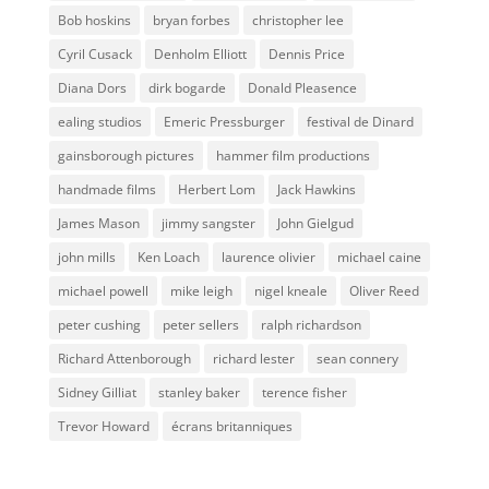
Bob hoskins
bryan forbes
christopher lee
Cyril Cusack
Denholm Elliott
Dennis Price
Diana Dors
dirk bogarde
Donald Pleasence
ealing studios
Emeric Pressburger
festival de Dinard
gainsborough pictures
hammer film productions
handmade films
Herbert Lom
Jack Hawkins
James Mason
jimmy sangster
John Gielgud
john mills
Ken Loach
laurence olivier
michael caine
michael powell
mike leigh
nigel kneale
Oliver Reed
peter cushing
peter sellers
ralph richardson
Richard Attenborough
richard lester
sean connery
Sidney Gilliat
stanley baker
terence fisher
Trevor Howard
écrans britanniques