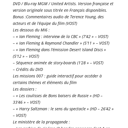
DVD / Blu-ray MGM / United Artists. Version française et
version originale sous titrée en Français disponibles.
Bonus :Commentaires audio de Terence Young, des
acteurs et de l’équipe du film (VOST)
Les dessous du MI6 :
– « Ian Fleming : interview de la CBC » (7’42 » – VOST)
– « Ian Fleming & Raymond Chandler » (5’11 » – VOST)
– « Ian Fleming dans l’émission Desert Island Discs »
(5’12 » – VOST)
– Séquence animée de story-boards (1’28 » – VOST)
– Crédits du DVD
Les missions 007 : guide interactif pour accéder à
certains thèmes et éléments du film
Les dossiers :
– « Les coulisses de Bons baisers de Russie » (HD –
33’46 » – VOST)
– « Harry Saltzman : le sens du spectacle » (HD – 26’42 »
– VOST)
Le ministère de la propagande :