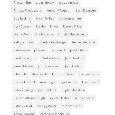
Alastair Sim
albert finney
alec guinness
Amicus Productions
Anthony Asquith
Basil Dearden
Bob hoskins
bryan forbes
christopher lee
Cyril Cusack
Denholm Elliott
Dennis Price
Diana Dors
dirk bogarde
Donald Pleasence
ealing studios
Emeric Pressburger
festival de Dinard
gainsborough pictures
hammer film productions
handmade films
Herbert Lom
Jack Hawkins
James Mason
jimmy sangster
John Gielgud
john mills
Ken Loach
laurence olivier
michael caine
michael powell
mike leigh
nigel kneale
Oliver Reed
peter cushing
peter sellers
ralph richardson
Richard Attenborough
richard lester
sean connery
Sidney Gilliat
stanley baker
terence fisher
Trevor Howard
écrans britanniques