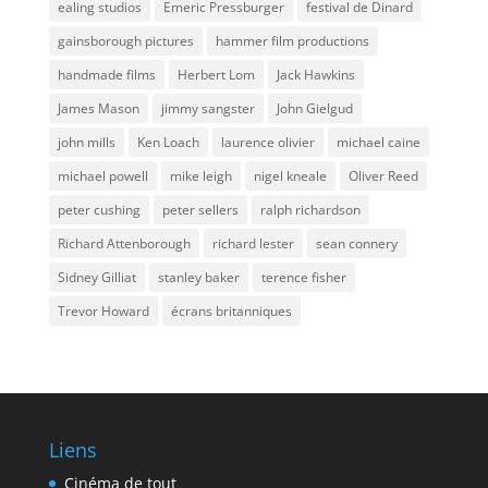
ealing studios
Emeric Pressburger
festival de Dinard
gainsborough pictures
hammer film productions
handmade films
Herbert Lom
Jack Hawkins
James Mason
jimmy sangster
John Gielgud
john mills
Ken Loach
laurence olivier
michael caine
michael powell
mike leigh
nigel kneale
Oliver Reed
peter cushing
peter sellers
ralph richardson
Richard Attenborough
richard lester
sean connery
Sidney Gilliat
stanley baker
terence fisher
Trevor Howard
écrans britanniques
Liens
Cinéma de tout