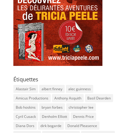
Étiquettes
Alastair Sim
albert finney
alec guinness
Amicus Productions
Anthony Asquith
Basil Dearden
Bob hoskins
bryan forbes
christopher lee
Cyril Cusack
Denholm Elliott
Dennis Price
Diana Dors
dirk bogarde
Donald Pleasence