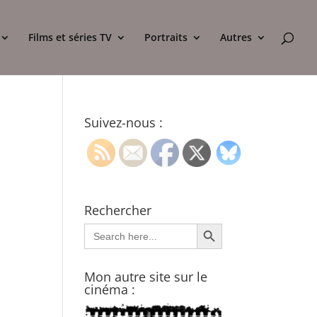
Films et séries TV
Portraits
Autres
Suivez-nous :
Rechercher
Search Button
Search
for:
Mon autre site sur le
cinéma :