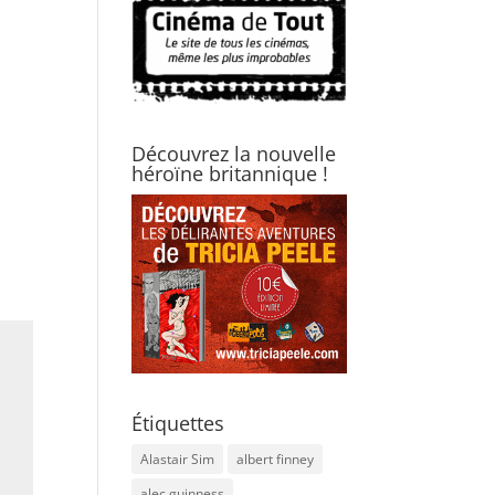
Découvrez la nouvelle
héroïne britannique !
Étiquettes
Alastair Sim
albert finney
alec guinness