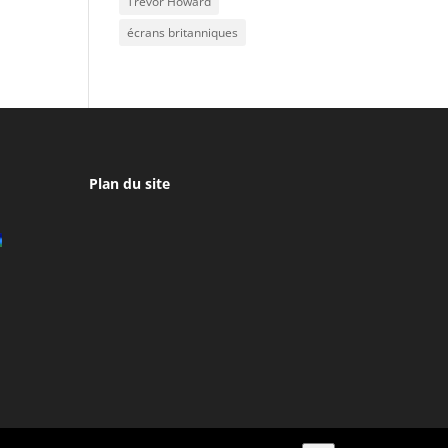
Trevor Howard
écrans britanniques
Plan du site