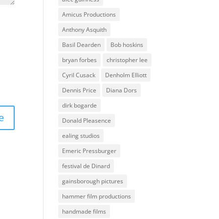
Amicus Productions
Anthony Asquith
Basil Dearden
Bob hoskins
bryan forbes
christopher lee
Cyril Cusack
Denholm Elliott
Dennis Price
Diana Dors
dirk bogarde
Donald Pleasence
ealing studios
Emeric Pressburger
festival de Dinard
gainsborough pictures
hammer film productions
handmade films