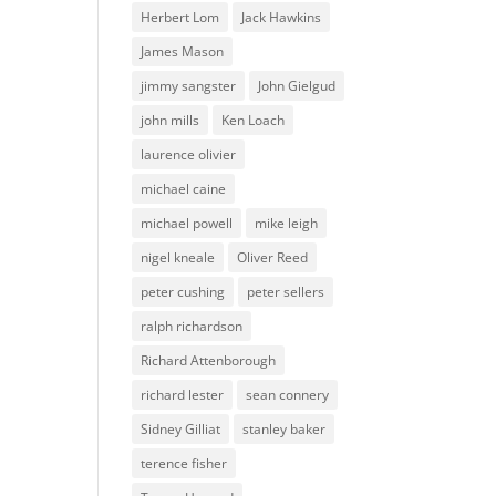
Herbert Lom
Jack Hawkins
James Mason
jimmy sangster
John Gielgud
john mills
Ken Loach
laurence olivier
michael caine
michael powell
mike leigh
nigel kneale
Oliver Reed
peter cushing
peter sellers
ralph richardson
Richard Attenborough
richard lester
sean connery
Sidney Gilliat
stanley baker
terence fisher