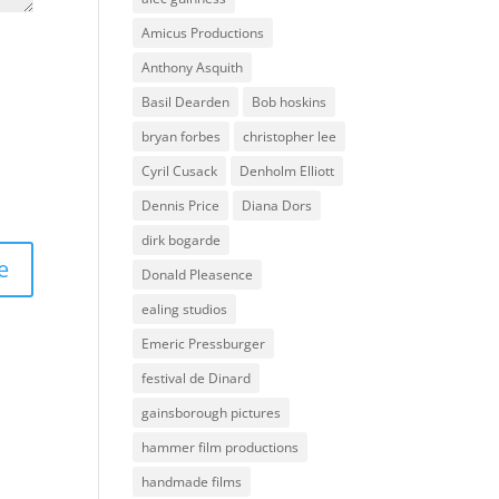
Amicus Productions
Anthony Asquith
Basil Dearden
Bob hoskins
bryan forbes
christopher lee
Cyril Cusack
Denholm Elliott
Dennis Price
Diana Dors
dirk bogarde
Donald Pleasence
ealing studios
Emeric Pressburger
festival de Dinard
gainsborough pictures
hammer film productions
handmade films