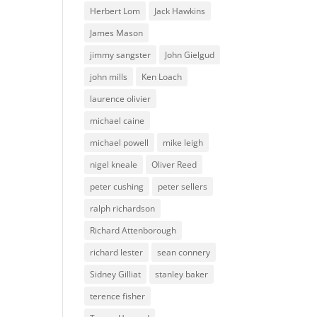
Herbert Lom
Jack Hawkins
James Mason
jimmy sangster
John Gielgud
john mills
Ken Loach
laurence olivier
michael caine
michael powell
mike leigh
nigel kneale
Oliver Reed
peter cushing
peter sellers
ralph richardson
Richard Attenborough
richard lester
sean connery
Sidney Gilliat
stanley baker
terence fisher