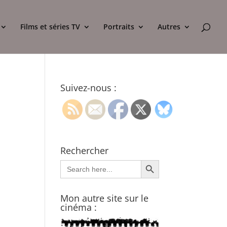
Films et séries TV
Portraits
Autres
Suivez-nous :
Rechercher
Search Button
Search
for:
Mon autre site sur le
cinéma :