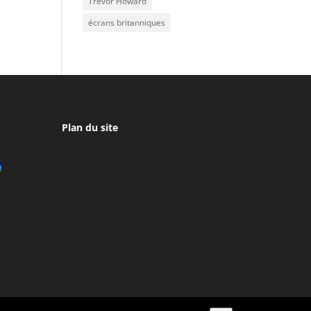
Trevor Howard
écrans britanniques
Plan du site