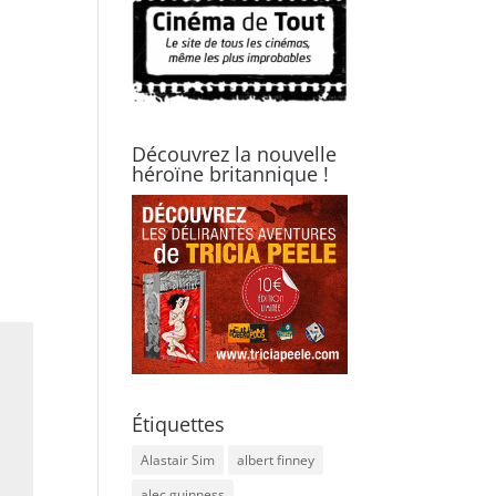
Découvrez la nouvelle
héroïne britannique !
Étiquettes
Alastair Sim
albert finney
alec guinness