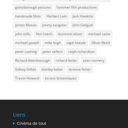
gainsborough pictures
hammer film productions
handmade films
Herbert Lom
Jack Hawkins
James Mason
jimmy sangster
John Gielgud
john mills
Ken Loach
laurence olivier
michael caine
michael powell
mike leigh
nigel kneale
Oliver Reed
peter cushing
peter sellers
ralph richardson
Richard Attenborough
richard lester
sean connery
Sidney Gilliat
stanley baker
terence fisher
Trevor Howard
écrans britanniques
Liens
Cinéma de tout