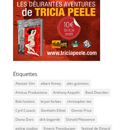
Étiquettes
Alastair Sim
albert finney
alec guinness
Amicus Productions
Anthony Asquith
Basil Dearden
Bob hoskins
bryan forbes
christopher lee
Cyril Cusack
Denholm Elliott
Dennis Price
Diana Dors
dirk bogarde
Donald Pleasence
ealing studios
Emeric Pressburger
festival de Dinard