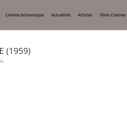
Cinéma britannique
Actualités
Articles
Films Cinéma
 (1959)
es