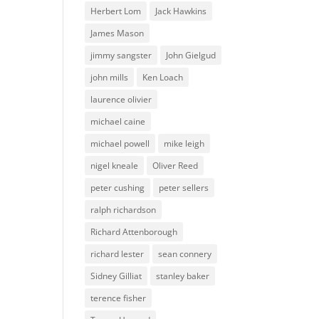
Herbert Lom
Jack Hawkins
James Mason
jimmy sangster
John Gielgud
john mills
Ken Loach
laurence olivier
michael caine
michael powell
mike leigh
nigel kneale
Oliver Reed
peter cushing
peter sellers
ralph richardson
Richard Attenborough
richard lester
sean connery
Sidney Gilliat
stanley baker
terence fisher