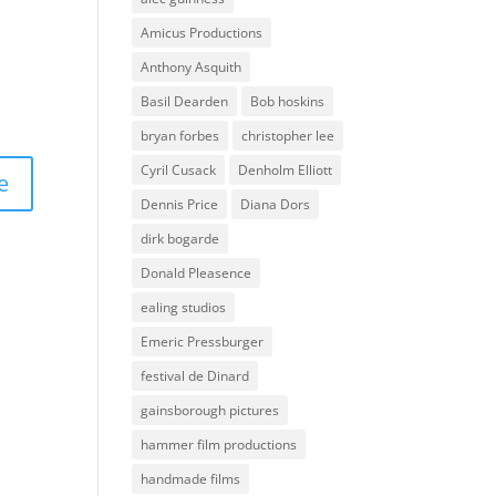
Amicus Productions
Anthony Asquith
Basil Dearden
Bob hoskins
bryan forbes
christopher lee
Cyril Cusack
Denholm Elliott
Dennis Price
Diana Dors
dirk bogarde
Donald Pleasence
ealing studios
Emeric Pressburger
festival de Dinard
gainsborough pictures
hammer film productions
handmade films