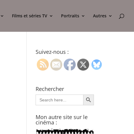
Films et séries TV
Portraits
Autres
Suivez-nous :
Rechercher
Search Button
Search
for:
Mon autre site sur le
cinéma :