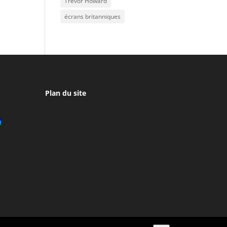
Trevor Howard
écrans britanniques
Plan du site