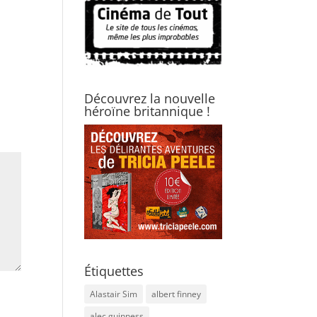
Découvrez la nouvelle
héroïne britannique !
Étiquettes
Alastair Sim
albert finney
alec guinness