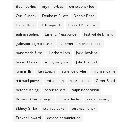
Bob hoskins
bryan forbes
christopher lee
Cyril Cusack
Denholm Elliott
Dennis Price
Diana Dors
dirk bogarde
Donald Pleasence
ealing studios
Emeric Pressburger
festival de Dinard
gainsborough pictures
hammer film productions
handmade films
Herbert Lom
Jack Hawkins
James Mason
jimmy sangster
John Gielgud
john mills
Ken Loach
laurence olivier
michael caine
michael powell
mike leigh
nigel kneale
Oliver Reed
peter cushing
peter sellers
ralph richardson
Richard Attenborough
richard lester
sean connery
Sidney Gilliat
stanley baker
terence fisher
Trevor Howard
écrans britanniques