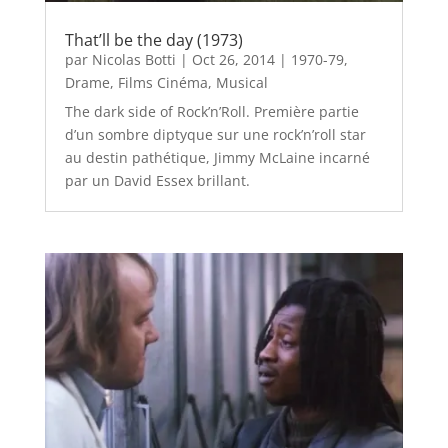
That’ll be the day (1973)
par
Nicolas Botti
|
Oct 26, 2014
|
1970-79
,
Drame
,
Films Cinéma
,
Musical
The dark side of Rock’n’Roll. Première partie
d’un sombre diptyque sur une rock’n’roll star
au destin pathétique, Jimmy McLaine incarné
par un David Essex brillant.