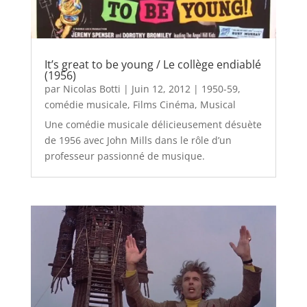
It’s great to be young / Le collège endiablé
(1956)
par
Nicolas Botti
|
Juin 12, 2012
|
1950-59
,
comédie musicale
,
Films Cinéma
,
Musical
Une comédie musicale délicieusement désuète
de 1956 avec John Mills dans le rôle d’un
professeur passionné de musique.