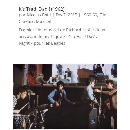
It’s Trad, Dad ! (1962)
par
Nicolas Botti
|
Fév 7, 2015
|
1960-69
,
Films
Cinéma
,
Musical
Premier film musical de Richard Lester deux
ans avant le mythique « It’s a Hard Day’s
Night » pour les Beatles