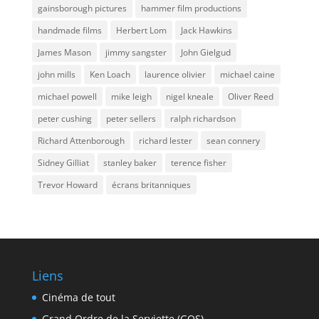
gainsborough pictures
hammer film productions
handmade films
Herbert Lom
Jack Hawkins
James Mason
jimmy sangster
John Gielgud
john mills
Ken Loach
laurence olivier
michael caine
michael powell
mike leigh
nigel kneale
Oliver Reed
peter cushing
peter sellers
ralph richardson
Richard Attenborough
richard lester
sean connery
Sidney Gilliat
stanley baker
terence fisher
Trevor Howard
écrans britanniques
Liens
Cinéma de tout
Grand Ordre de la Serviette (GOS)