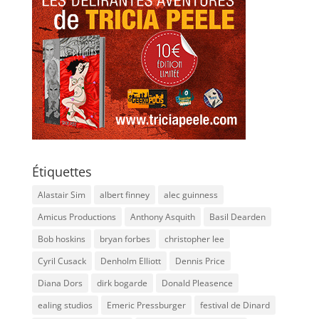
Étiquettes
Alastair Sim
albert finney
alec guinness
Amicus Productions
Anthony Asquith
Basil Dearden
Bob hoskins
bryan forbes
christopher lee
Cyril Cusack
Denholm Elliott
Dennis Price
Diana Dors
dirk bogarde
Donald Pleasence
ealing studios
Emeric Pressburger
festival de Dinard