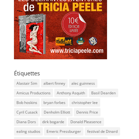
Étiquettes
Alastair Sim
albert finney
alec guinness
Amicus Productions
Anthony Asquith
Basil Dearden
Bob hoskins
bryan forbes
christopher lee
Cyril Cusack
Denholm Elliott
Dennis Price
Diana Dors
dirk bogarde
Donald Pleasence
ealing studios
Emeric Pressburger
festival de Dinard