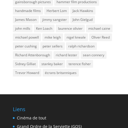
gainsborough pictures
hammer film productions
handmade films
Herbert Lom
Jack Hawkins
James Mason
jimmy sangster
John Gielgud
john mills
Ken Loach
laurence olivier
michael caine
michael powell
mike leigh
nigel kneale
Oliver Reed
peter cushing
peter sellers
ralph richardson
Richard Attenborough
richard lester
sean connery
Sidney Gilliat
stanley baker
terence fisher
Trevor Howard
écrans britanniques
Liens
Cinéma de tout
Grand Ordre de la Serviette (GOS)