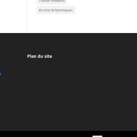
Trevor Howard
écrans britanniques
Plan du site