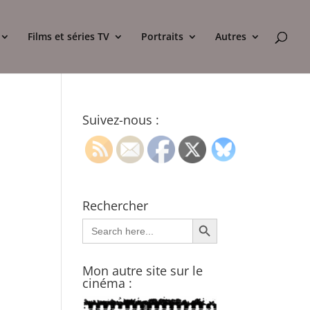
Films et séries TV
Portraits
Autres
Suivez-nous :
Rechercher
Search Button
Search
for:
Mon autre site sur le
cinéma :