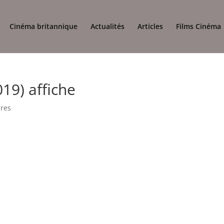
Cinéma britannique
Actualités
Articles
Films Cinéma
019) affiche
res