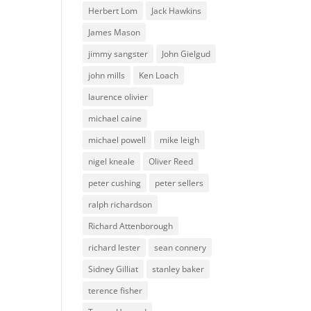
Herbert Lom
Jack Hawkins
James Mason
jimmy sangster
John Gielgud
john mills
Ken Loach
laurence olivier
michael caine
michael powell
mike leigh
nigel kneale
Oliver Reed
peter cushing
peter sellers
ralph richardson
Richard Attenborough
richard lester
sean connery
Sidney Gilliat
stanley baker
terence fisher