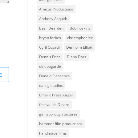
Amicus Productions
Anthony Asquith
Basil Dearden
Bob hoskins
bryan forbes
christopher lee
Cyril Cusack
Denholm Elliott
Dennis Price
Diana Dors
dirk bogarde
Donald Pleasence
ealing studios
Emeric Pressburger
festival de Dinard
gainsborough pictures
hammer film productions
handmade films