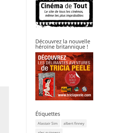
Découvrez la nouvelle
héroïne britannique !
Étiquettes
Alastair Sim
albert finney
alec guinness