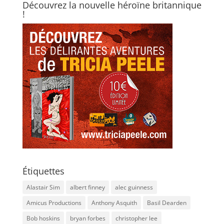
Découvrez la nouvelle héroïne britannique
!
Étiquettes
Alastair Sim
albert finney
alec guinness
Amicus Productions
Anthony Asquith
Basil Dearden
Bob hoskins
bryan forbes
christopher lee