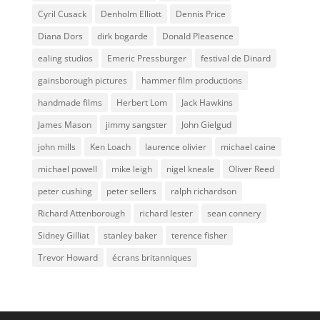
Cyril Cusack
Denholm Elliott
Dennis Price
Diana Dors
dirk bogarde
Donald Pleasence
ealing studios
Emeric Pressburger
festival de Dinard
gainsborough pictures
hammer film productions
handmade films
Herbert Lom
Jack Hawkins
James Mason
jimmy sangster
John Gielgud
john mills
Ken Loach
laurence olivier
michael caine
michael powell
mike leigh
nigel kneale
Oliver Reed
peter cushing
peter sellers
ralph richardson
Richard Attenborough
richard lester
sean connery
Sidney Gilliat
stanley baker
terence fisher
Trevor Howard
écrans britanniques