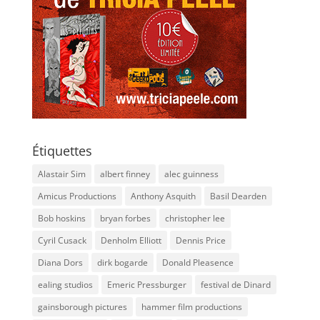
Étiquettes
Alastair Sim
albert finney
alec guinness
Amicus Productions
Anthony Asquith
Basil Dearden
Bob hoskins
bryan forbes
christopher lee
Cyril Cusack
Denholm Elliott
Dennis Price
Diana Dors
dirk bogarde
Donald Pleasence
ealing studios
Emeric Pressburger
festival de Dinard
gainsborough pictures
hammer film productions