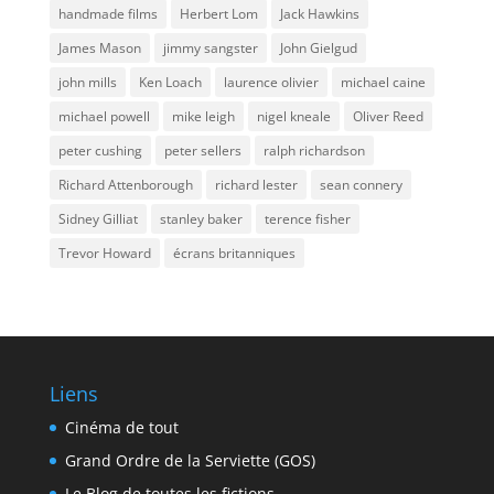
handmade films
Herbert Lom
Jack Hawkins
James Mason
jimmy sangster
John Gielgud
john mills
Ken Loach
laurence olivier
michael caine
michael powell
mike leigh
nigel kneale
Oliver Reed
peter cushing
peter sellers
ralph richardson
Richard Attenborough
richard lester
sean connery
Sidney Gilliat
stanley baker
terence fisher
Trevor Howard
écrans britanniques
Liens
Cinéma de tout
Grand Ordre de la Serviette (GOS)
Le Blog de toutes les fictions