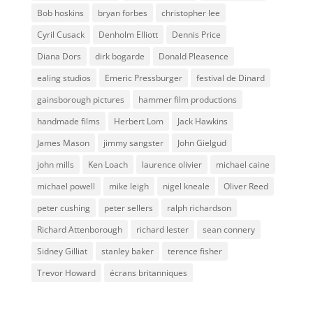
Bob hoskins
bryan forbes
christopher lee
Cyril Cusack
Denholm Elliott
Dennis Price
Diana Dors
dirk bogarde
Donald Pleasence
ealing studios
Emeric Pressburger
festival de Dinard
gainsborough pictures
hammer film productions
handmade films
Herbert Lom
Jack Hawkins
James Mason
jimmy sangster
John Gielgud
john mills
Ken Loach
laurence olivier
michael caine
michael powell
mike leigh
nigel kneale
Oliver Reed
peter cushing
peter sellers
ralph richardson
Richard Attenborough
richard lester
sean connery
Sidney Gilliat
stanley baker
terence fisher
Trevor Howard
écrans britanniques