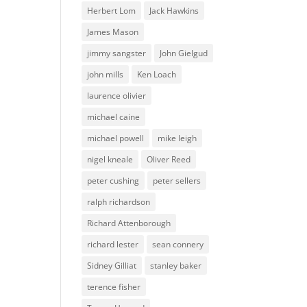
Herbert Lom
Jack Hawkins
James Mason
jimmy sangster
John Gielgud
john mills
Ken Loach
laurence olivier
michael caine
michael powell
mike leigh
nigel kneale
Oliver Reed
peter cushing
peter sellers
ralph richardson
Richard Attenborough
richard lester
sean connery
Sidney Gilliat
stanley baker
terence fisher