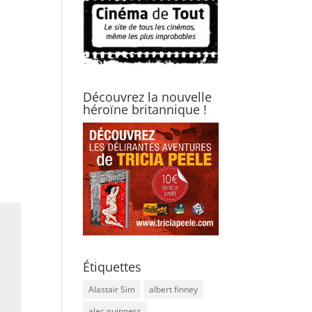
Découvrez la nouvelle
héroïne britannique !
Étiquettes
Alastair Sim
albert finney
alec guinness