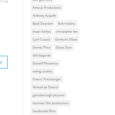
Amicus Productions
Anthony Asquith
Basil Dearden
Bob hoskins
bryan forbes
christopher lee
Cyril Cusack
Denholm Elliott
Dennis Price
Diana Dors
dirk bogarde
Donald Pleasence
ealing studios
Emeric Pressburger
festival de Dinard
gainsborough pictures
hammer film productions
handmade films