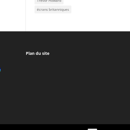
Trevor Howard
écrans britanniques
Plan du site