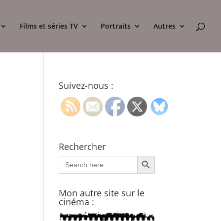
Films et séries TV
Portraits
Autres
Suivez-nous :
Rechercher
Search Button
Search
for:
Mon autre site sur le
cinéma :