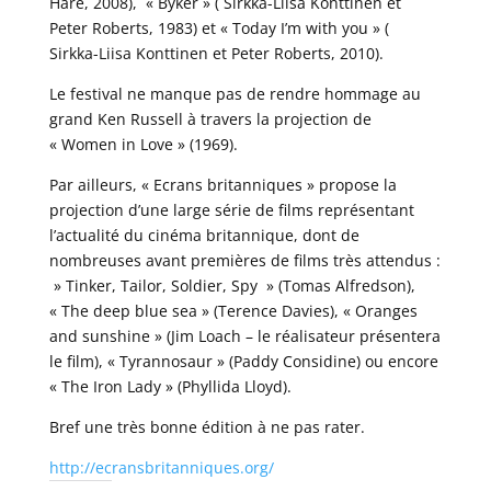
Hare, 2008), « Byker » ( Sirkka-Liisa Konttinen et
Peter Roberts, 1983) et « Today I’m with you » (
Sirkka-Liisa Konttinen et Peter Roberts, 2010).
Le festival ne manque pas de rendre hommage au
grand Ken Russell à travers la projection de
« Women in Love » (1969).
Par ailleurs, « Ecrans britanniques » propose la
projection d’une large série de films représentant
l’actualité du cinéma britannique, dont de
nombreuses avant premières de films très attendus :
» Tinker, Tailor, Soldier, Spy » (Tomas Alfredson),
« The deep blue sea » (Terence Davies), « Oranges
and sunshine » (Jim Loach – le réalisateur présentera
le film), « Tyrannosaur » (Paddy Considine) ou encore
« The Iron Lady » (Phyllida Lloyd).
Bref une très bonne édition à ne pas rater.
http://ecransbritanniques.org/