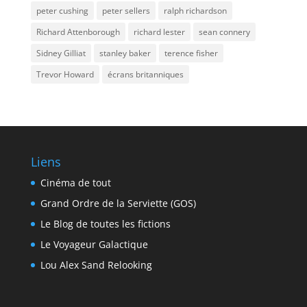
peter cushing
peter sellers
ralph richardson
Richard Attenborough
richard lester
sean connery
Sidney Gilliat
stanley baker
terence fisher
Trevor Howard
écrans britanniques
Liens
Cinéma de tout
Grand Ordre de la Serviette (GOS)
Le Blog de toutes les fictions
Le Voyageur Galactique
Lou Alex Sand Relooking