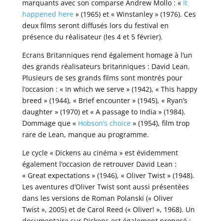
marquants avec son comparse Andrew Mollo : «
It
happened here
» (1965) et « Winstanley » (1976). Ces
deux films seront diffusés lors du festival en
présence du réalisateur (les 4 et 5 février).
Ecrans Britanniques rend également homage à l’un
des grands réalisateurs britanniques : David Lean.
Plusieurs de ses grands films sont montrés pour
l’occasion : « In which we serve » (1942), « This happy
breed » (1944), « Brief encounter » (1945), « Ryan’s
daughter » (1970) et « A passage to India » (1984).
Dommage que «
Hobson’s choice
» (1954), film trop
rare de Lean, manque au programme.
Le cycle « Dickens au cinéma » est évidemment
également l’occasion de retrouver David Lean :
« Great expectations » (1946), « Oliver Twist » (1948).
Les aventures d’Oliver Twist sont aussi présentées
dans les versions de Roman Polanski (« Oliver
Twist », 2005) et de Carol Reed (« Oliver! », 1968). Un
documentaire sur Dickens est également proposé :