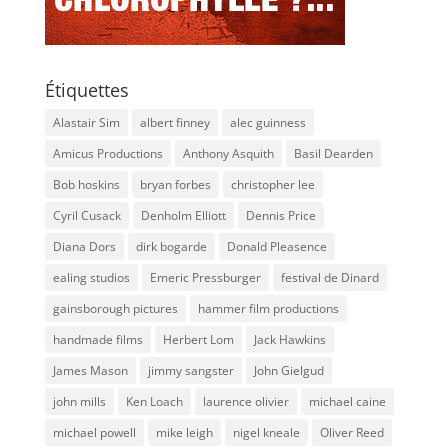
Étiquettes
Alastair Sim
albert finney
alec guinness
Amicus Productions
Anthony Asquith
Basil Dearden
Bob hoskins
bryan forbes
christopher lee
Cyril Cusack
Denholm Elliott
Dennis Price
Diana Dors
dirk bogarde
Donald Pleasence
ealing studios
Emeric Pressburger
festival de Dinard
gainsborough pictures
hammer film productions
handmade films
Herbert Lom
Jack Hawkins
James Mason
jimmy sangster
John Gielgud
john mills
Ken Loach
laurence olivier
michael caine
michael powell
mike leigh
nigel kneale
Oliver Reed