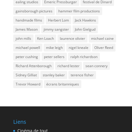
ealing studios
Emeric Pressburger
festival de Dinard
gainsborough pictures
hammer film productions
handmade films
Herbert Lom
Jack Hawkins
James Mason
jimmy sangster
John Gielgud
john mills
Ken Loach
laurence olivier
michael caine
michael powell
mike leigh
nigel kneale
Oliver Reed
peter cushing
peter sellers
ralph richardson
Richard Attenborough
richard lester
sean connery
Sidney Gilliat
stanley baker
terence fisher
Trevor Howard
écrans britanniques
Liens
Cinéma de tout