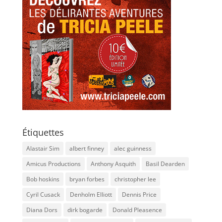
Étiquettes
Alastair Sim
albert finney
alec guinness
Amicus Productions
Anthony Asquith
Basil Dearden
Bob hoskins
bryan forbes
christopher lee
Cyril Cusack
Denholm Elliott
Dennis Price
Diana Dors
dirk bogarde
Donald Pleasence