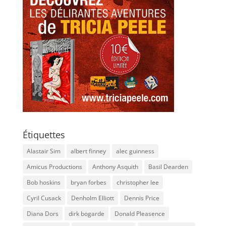
Étiquettes
Alastair Sim
albert finney
alec guinness
Amicus Productions
Anthony Asquith
Basil Dearden
Bob hoskins
bryan forbes
christopher lee
Cyril Cusack
Denholm Elliott
Dennis Price
Diana Dors
dirk bogarde
Donald Pleasence