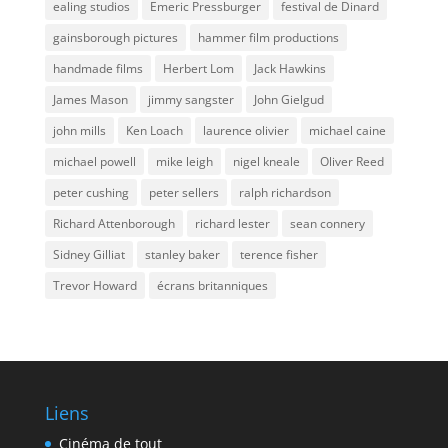
ealing studios
Emeric Pressburger
festival de Dinard
gainsborough pictures
hammer film productions
handmade films
Herbert Lom
Jack Hawkins
James Mason
jimmy sangster
John Gielgud
john mills
Ken Loach
laurence olivier
michael caine
michael powell
mike leigh
nigel kneale
Oliver Reed
peter cushing
peter sellers
ralph richardson
Richard Attenborough
richard lester
sean connery
Sidney Gilliat
stanley baker
terence fisher
Trevor Howard
écrans britanniques
Liens
Cinéma de tout