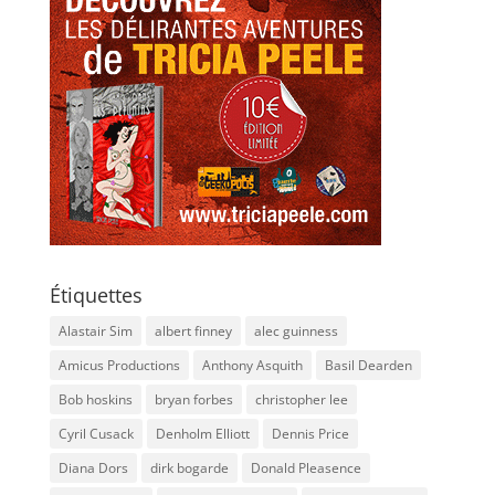
Étiquettes
Alastair Sim
albert finney
alec guinness
Amicus Productions
Anthony Asquith
Basil Dearden
Bob hoskins
bryan forbes
christopher lee
Cyril Cusack
Denholm Elliott
Dennis Price
Diana Dors
dirk bogarde
Donald Pleasence