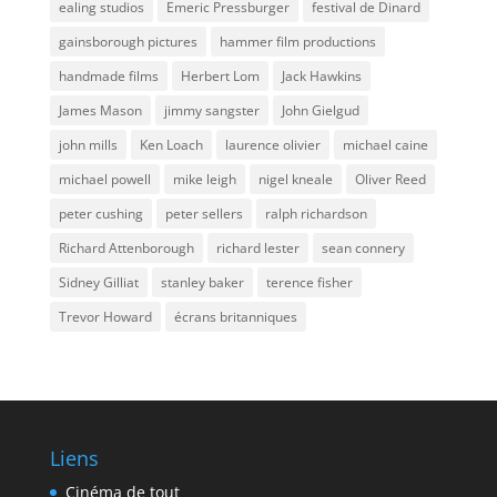
ealing studios
Emeric Pressburger
festival de Dinard
gainsborough pictures
hammer film productions
handmade films
Herbert Lom
Jack Hawkins
James Mason
jimmy sangster
John Gielgud
john mills
Ken Loach
laurence olivier
michael caine
michael powell
mike leigh
nigel kneale
Oliver Reed
peter cushing
peter sellers
ralph richardson
Richard Attenborough
richard lester
sean connery
Sidney Gilliat
stanley baker
terence fisher
Trevor Howard
écrans britanniques
Liens
Cinéma de tout